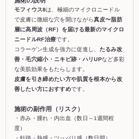
施術の説明
モフィウス8
は、極細のマイクロニードル
で皮膚に微細な穴を開けながら
真皮〜脂肪
層に高周波（RF）を届ける最新のマイクロ
ニードルRF治療
です。
コラーゲン生成を強力に促進し、
たるみ改
善・毛穴縮小・ニキビ跡・ハリUP
など多彩
な美肌効果をもたらします。
皮膚を引き締めたい方や肌質を根本から改
善したい方におすすめ
です。
施術の副作用（リスク）
・赤み・腫れ・内出血（数日～1週間程
度）
・針跡・熱感・ツッパリ感（数日間）