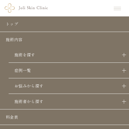
ホーム
症例写真一覧
モフィウス8 症例写真
トップ
モフィウス8 症例写真
施術内容
施術を探す
症例一覧
お悩みから探す
施術者から探す
スクロールできます
料金表