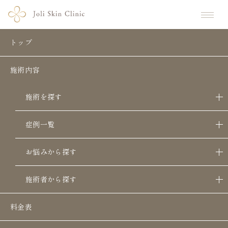
ホーム
施術一覧
ヒアルロン酸【Joli Skin】ジョリスキンクリニック｜大阪の美容クリ
トップ
ヒアルロン酸【Joli Skin】ジョリスキ
施術内容
ンクリニック｜大阪の美容クリニック
施術を探す
症例一覧
お悩みから探す
施術者から探す
こんな方におすすめ
フェイスラインのリフトアップ
料金表
ほうれい線やマリオネットラインの改善