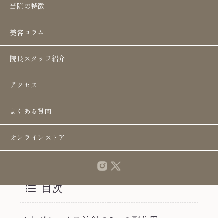
当院の特徴
当記事では、ボトックス注射の8つの副作用を説明
します。またボトックス注射の副作用を回避する
美容コラム
方法や失敗してしまったと感じた際の対処法もま
とめました。ボトックス注射の施術を検討してい
院長スタッフ紹介
る方は、ぜひ参考にしてください。
アクセス
カウンセリング予約はこちら
よくある質問
オンラインストア
目次