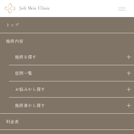
ホーム
美容コラム
ボトックス注射の副作用は？デメリットや失敗を避ける方法を解説
トップ
ボトックス注射の副作用は？デメリッ
施術内容
トや失敗を避ける方法を解説
施術を探す
症例一覧
ボトックス
注射は筋肉の過剰な働きを抑え、しわ
の改善効果や顔のエラ張りを抑えるなどの効果が
お悩みから探す
期待できます。しかし、ボトックス注射の副作用
施術者から探す
にどのようなものがあるのか気になっている方は
多いでしょう。
料金表