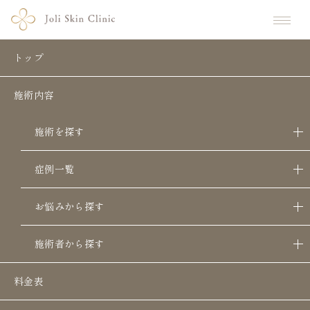
ホーム
症例カテゴリ
水光注射(ハイコックス)の症例写真一覧
トップ
水光注射(ハイコックス)の症例写真一覧
施術内容
施術を探す
Case photos
症例一覧
お悩みから探す
施術者から探す
水光注射(ハイコックス)
料金表
Treatment details