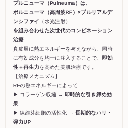
プルニューマ（Pulneuma）は、
ボルニューマ（高周波RF）×プルリアルデ
ンシファイ
（水光注射）
を組み合わせた次世代のコンビネーション
治療
。
真皮層に熱エネルギーを与えながら、同時
に有効成分を均一に注入することで、
即効
性＋再生力
を高めた美肌治療です。
【治療メカニズム】
RFの熱エネルギーによって
▶ コラーゲン収縮 →
即時的な引き締め効
果
▶ 線維芽細胞の活性化 →
長期的なハリ・
弾力UP