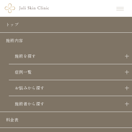
ホーム
症例写真一覧
たるみデバイス×肌育注射の症例写真
トップ
たるみデバイス×肌育注射の症例写真
施術内容
施術を探す
症例一覧
お悩みから探す
施術者から探す
スクロールできます
料金表