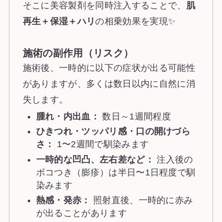
そこに美容製剤を同時注入することで、
肌
再生＋保湿＋ハリ
の相乗効果を実現✨
施術の副作用（リスク）
施術後、一時的に以下の症状が出る可能性
がありますが、多くは数日以内に自然に消
失します。
腫れ・内出血：
数日～1週間程度
ひきつれ・ツッパリ感・口の開けづら
さ：
1〜2週間で馴染みます
一時的な凹凸、左右差など：
注入後の
ボコつき（膨疹）は半日〜1日程度で馴
染みます
熱感・発赤：
照射直後、一時的に赤み
が出ることがあります