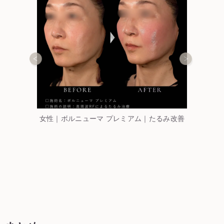
善
女性｜ボルニューマ プレミアム｜たるみ改善
女性｜